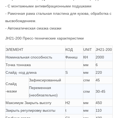
- С монтажными антивибрационными подушками
- Рамочная рама стальная пластина для кузова, обработка с
высвобождением.
- Автоматическая смазка смазки
JH21-200 Пресс-технические характеристики
ЭЛЕМЕНТ
КОД
UNIT
JH21-200
Номинальная способность
Финиш
КН
2000
Точка тоннажа
мм
6
Слайд -ход длина
S
мм
220
Зафиксированный
спм
45
Слайд
Переменная
-мазки
спм
30-45
(необязательно)
Максимум Закрыть высоту
H2
мм
450
Закрыть регулировку высоты
t
мм
110