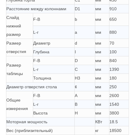
Глубина горла
C1
мм
430
Расстояние между колоннами
D1
мм
910
Слайд
F-B
b
мм
650
нижний
L-r
a
мм
880
размер
Размер
Диаметр
d
мм
70
отверстия
Глубина
I
мм
100
F-B
D
мм
840
Размер
L-r
C
мм
1390
таблицы
Толщина
H3
мм
180
Диаметр отверстия стола
¢
мм
250
F-B
A
мм
2600
Общие
L-r
B
мм
1540
измерения
Высота
H
мм
3800
Моторная мощность
КВт
18.5
Вес (приблизительный)
кг
18500