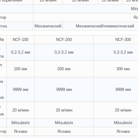
ь кормления
20 м/мин
20 м/мин
20 м/мин
20 м/
Mit
тор
Яс
уска
Механический
Механический/пневматический
 №
NCF-100
NCF-200
NCF-300
а
0,2-3,2 мм
0,2-3,2 мм
0,2-3,2 мм
ла
л
100 мм
200 мм
300 мм
ум
9999 мм
9999 мм
9999 мм
ия
ь
20 м/мин
20 м/мин
20 м/мин
ия
Mitsubishi
Mitsubishi
Mitsubishi
тор
Яскава
Яскава
Яскава