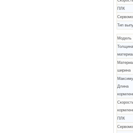
Скорост
ПЛК
Сервомо
Тип вып
Модель
Толщин
материа
Материа
ширина
Максим
Длина
кормлен
Скорост
кормлен
ПЛК
Сервомо