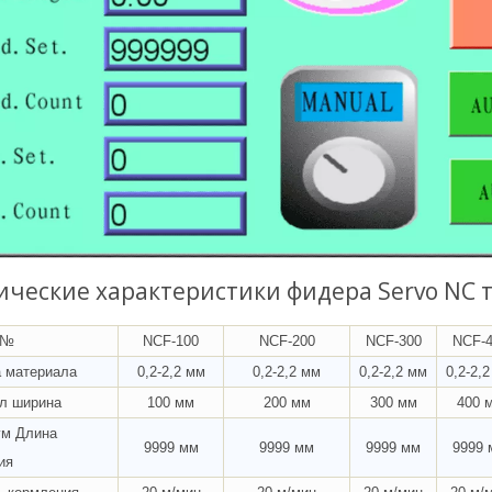
ические характеристики фидера Servo NC 
 №
NCF-100
NCF-200
NCF-300
NCF-4
 материала
0,2-2,2 мм
0,2-2,2 мм
0,2-2,2 мм
0,2-2,
л ширина
100 мм
200 мм
300 мм
400 
м Длина
9999 мм
9999 мм
9999 мм
9999 
ия