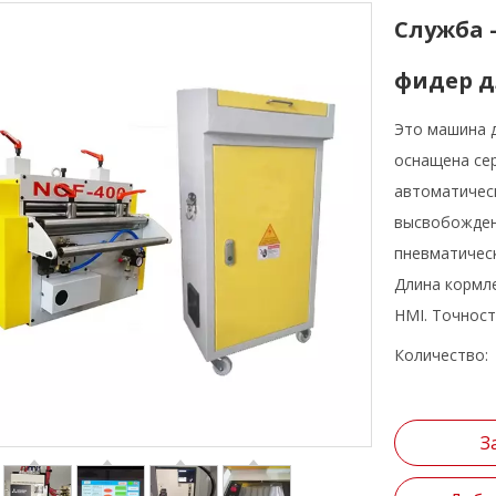
Служба 
фидер 
Это машина д
оснащена се
автоматическ
высвобожден
пневматическ
Длина кормл
HMI. Точност
Количество:
З