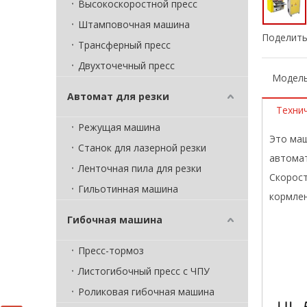
Высокоскоростной пресс
Штамповочная машина
Поделить
Трансферный пресс
Двухточечный пресс
Модель
Автомат для резки
Техни
Режущая машина
Это маш
Станок для лазерной резки
автомат
Ленточная пила для резки
Скорост
Гильотинная машина
кормлен
Гибочная машина
Пресс-тормоз
Листогибочный пресс с ЧПУ
Роликовая гибочная машина