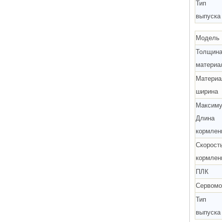
Тип
выпуска
Модель
Толщин
материа
Материа
ширина
Максим
Длина
кормлен
Скорост
кормлен
ПЛК
Сервомо
Тип
выпуска