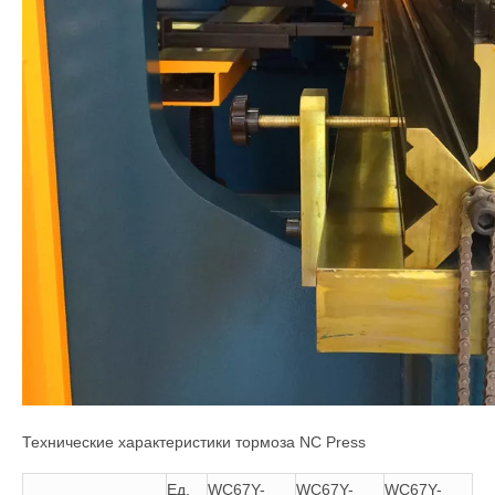
Технические характеристики тормоза NC Press
Ед.
WC67Y-
WC67Y-
WC67Y-