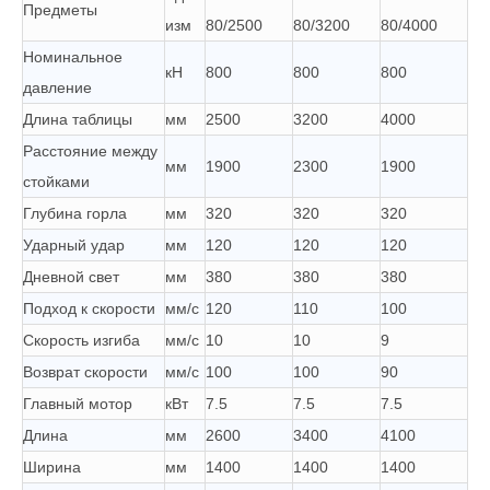
Предметы
изм
80/2500
80/3200
80/4000
Номинальное
кН
800
800
800
давление
Длина таблицы
мм
2500
3200
4000
Расстояние между
мм
1900
2300
1900
стойками
Глубина горла
мм
320
320
320
Ударный удар
мм
120
120
120
Дневной свет
мм
380
380
380
Подход к скорости
мм/с
120
110
100
Скорость изгиба
мм/с
10
10
9
Возврат скорости
мм/с
100
100
90
Главный мотор
кВт
7.5
7.5
7.5
Длина
мм
2600
3400
4100
Ширина
мм
1400
1400
1400