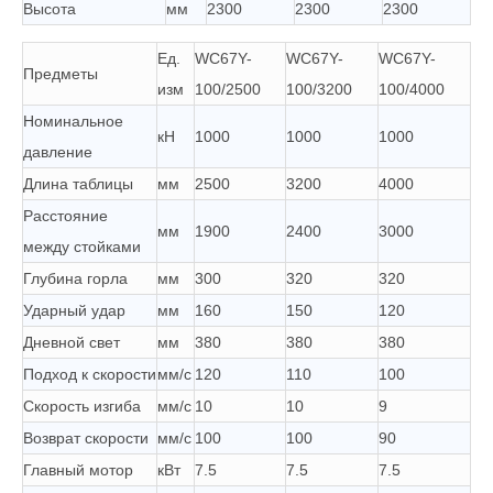
Высота
мм
2300
2300
2300
Ед.
WC67Y-
WC67Y-
WC67Y-
Предметы
изм
100/2500
100/3200
100/4000
Номинальное
кН
1000
1000
1000
давление
Длина таблицы
мм
2500
3200
4000
Расстояние
мм
1900
2400
3000
между стойками
Глубина горла
мм
300
320
320
Ударный удар
мм
160
150
120
Дневной свет
мм
380
380
380
Подход к скорости
мм/с
120
110
100
Скорость изгиба
мм/с
10
10
9
Возврат скорости
мм/с
100
100
90
Главный мотор
кВт
7.5
7.5
7.5