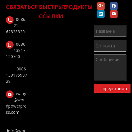
СВЯЗАТЬСЯ
БЫСТРЫЕ
ПРОДУКТЫ
ССЫЛКИ
0086
21
62828320
0086
13817
120700
0086
138175907
28
представить
wang
@worl
dpowerpre
ss.com
info@worl